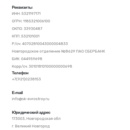
Реквизиты
ИНН: 5321197171
ОГРН: 1185321006100
ОКПО: 33930487
КПП: 532101001
Р/сч: 40702810043000004833
Новгородское отделение №8629 ПАО СБЕРБАНК
БИК: 044959698
Корр/сч: 30101810100000000698
Телефон
+7(921)0238153
E-mail
info@sk-evrostroy.ru
Юридический адрес
173003, Новгородская обл
г. Великий Новгород