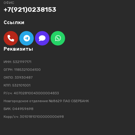
ОФИС
+7(921)0238153
Ссылки
Реквизиты
ИНН: 5321197171
ОГРН: 1185321006100
ОКПО: 33930487
КПП: 532101001
Р/сч: 40702810043000004833
Новгородское отделение №8629 ПАО СБЕРБАНК
БИК: 044959698
Корр/сч: 30101810100000000698