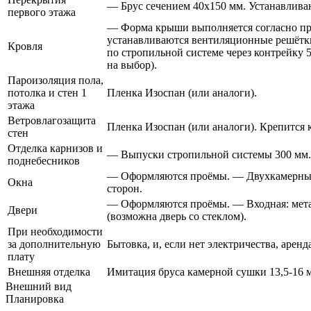
— Брус сечением 40х150 мм. Устанавливаю
первого этажа
— Форма крыши выполняется согласно пр
устанавливаются вентиляционные решётки
Кровля
по стропильной системе через контрейку
на выбор).
Пароизоляция пола,
потолка и стен 1
Пленка Изоспан (или аналоги).
этажа
Ветровлагозащита
Пленка Изоспан (или аналоги). Крепится к
стен
Отделка карнизов и
— Выпуски стропильной системы 300 мм.
поднебесников
— Оформляются проёмы. — Двухкамерные 
Окна
сторон.
— Оформляются проёмы. — Входная: металл
Двери
(возможна дверь со стеклом).
При необходимости
за дополнительную
Бытовка, и, если нет электричества, аренд
плату
Внешняя отделка
Имитация бруса камерной сушки 13,5-16 м
Внешний вид
Планировка