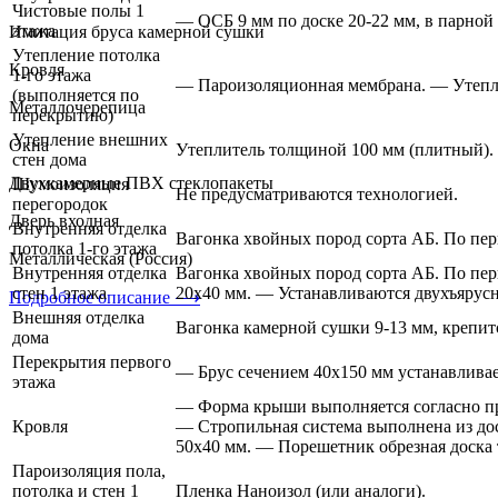
Чистовые полы 1
— ОСБ 9 мм по доске 20-22 мм, в парной д
этажа
Имитация бруса камерной сушки
Утепление потолка
Кровля
1-го этажа
— Пароизоляционная мембрана. — Утепли
(выполняется по
Металлочерепица
перекрытию)
Утепление внешних
Окна
Утеплитель толщиной 100 мм (плитный).
стен дома
Двухкамерные ПВХ стеклопакеты
Шумоизоляция
Не предусматриваются технологией.
перегородок
Дверь входная
Внутренняя отделка
Вагонка хвойных пород сорта АБ. По пер
потолка 1-го этажа
Металлическая (Россия)
Внутренняя отделка
Вагонка хвойных пород сорта АБ. По пер
стен 1 этажа
20х40 мм. — Устанавливаются двухъярусн
Подробное описание ⟶
Внешняя отделка
Вагонка камерной сушки 9-13 мм, крепит
дома
Перекрытия первого
— Брус сечением 40х150 мм устанавливает
этажа
— Форма крыши выполняется согласно пр
Кровля
— Стропильная система выполнена из дос
50х40 мм. — Порешетник обрезная доска
Пароизоляция пола,
потолка и стен 1
Пленка Наноизол (или аналоги).