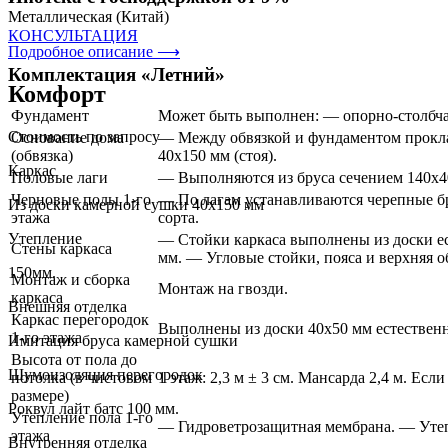
Металлическая (Китай)
КОНСУЛЬТАЦИЯ
Подробное описание ⟶
Комплектация «Летний»
Комфорт
Фундамент
Может быть выполнен: — опорно-столбча
Стоимость по запросу
Основание дома
— Между обвязкой и фундаментом проклад
(обвязка)
40х150 мм (стоя).
Каркас
Половые лаги
— Выполняются из бруса сечением 140х40
Черновые полы 1-го
— По лагам устанавливаются черепные бр
Из доски камерной сушки 40х150 мм
этажа
сорта.
Утепление
— Стойки каркаса выполнены из доски ес
Стены каркаса
мм. — Угловые стойки, пояса и верхняя о
150мм.
Монтаж и сборка
Монтаж на гвозди.
каркаса
Внешняя отделка
Каркас перегородок
Выполнены из доски 40х50 мм естествен
1-го этажа
Имитация бруса камерной сушки
Высота от пола до
Шумоизоляция перегородок
потолка (в чистовом
1 этаж: 2,3 м ± 3 см. Мансарда 2,4 м. Есл
размере)
Роквул лайт батс 100 мм.
Утепление пола 1-го
— Гидроветрозащитная мембрана. — Утеп
этажа
Внутренняя отделка