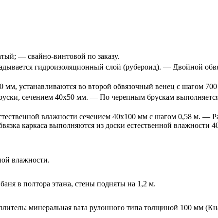
тый; — свайно-винтовой по заказу.
ывается гидроизоляционный слой (рубероид). — Двойной обвязо
 мм, устанавливаются во второй обвязочный венец с шагом 700
уски, сечением 40х50 мм. — По черепным брускам выполняется
тественной влажности сечением 40х100 мм с шагом 0,58 м. — Р
бвязка каркаса выполняются из доски естественной влажности 4
ной влажности.
и баня в полтора этажа, стены подняты на 1,2 м.
литель: минеральная вата рулонного типа толщиной 100 мм (Кн