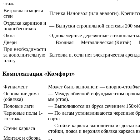
этажа
Ветровлагозащита
Пленка Наноизол (или аналоги). Крепится
стен
Отделка карнизов и
— Выпуски стропильной системы 200 мм
поднебесников
Окна
Однокамерные деревянные стеклопакеты
Двери
— Входная — Металлическая (Китай) — М
При необходимости
за дополнительную
Бытовка и, если нет электричества аренда
плату
Комплектация «Комфорт»
Фундамент
Может быть выполнен: — опорно-столбчат
Основание дома
— Между обвязкой и фундаментом проклад
(обвязка)
мм (стоя).
Половые лаги
— Выполняются из бруса сечением 150х40
Черновые полы 1-
— По лагам устанавливаются черепные бр
го этажа
сорта.
— Стойки каркаса выполнены из доски ка
Стены каркаса
стойки, пояса и верхняя обвязка каркаса
Монтаж и сборка