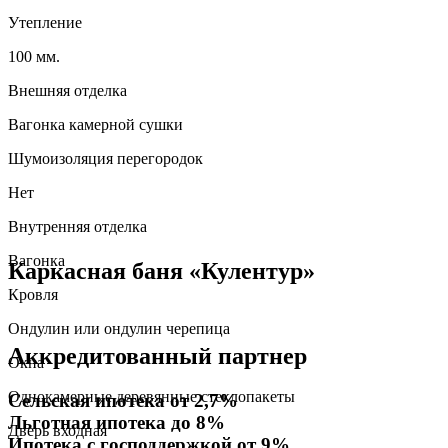
Утепление
100 мм.
Внешняя отделка
Вагонка камерной сушки
Шумоизоляция перегородок
Нет
Внутренняя отделка
Вагонка
Каркасная баня «Кулентур»
Кровля
Ондулин или ондулин черепица
Аккредитованный партнер
Окна
Однокамерные деревянные стеклопакеты
Сельская ипотека от 2,7%
Льготная ипотека до 8%
Дверь входная
Ипотека с господдержкой от 9%