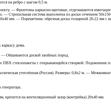
тся на ребро с шагом 0,5 м.
оекту. — Фронтоны каркасно-щитовые, отделываются имитацией
. — Стропильная система выполнена из доски сечением 50х150 
 50х40 мм. — Порешетник: обрезная доска толщиной 20-22 мм с 
 каркасу дома.
 — Обшиваются доской хвойных пород.
ПВХ стеклопакеты с открывающейся створкой. Подоконник пл
ическая утеплённая (Россия). Размеры: 0,8х2 м. — Межкомнатн
а генератора.
м, крепится на вентиляционный зазор (контрейка) 20х40 мм.