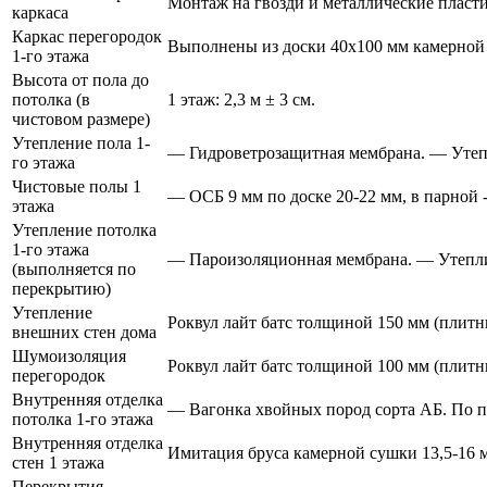
Монтаж на гвозди и металлические пласт
каркаса
Каркас перегородок
Выполнены из доски 40х100 мм камерной
1-го этажа
Высота от пола до
потолка (в
1 этаж: 2,3 м ± 3 см.
чистовом размере)
Утепление пола 1-
— Гидроветрозащитная мембрана. — Утепл
го этажа
Чистовые полы 1
— ОСБ 9 мм по доске 20-22 мм, в парной - 
этажа
Утепление потолка
1-го этажа
— Пароизоляционная мембрана. — Утеплит
(выполняется по
перекрытию)
Утепление
Роквул лайт батс толщиной 150 мм (плитн
внешних стен дома
Шумоизоляция
Роквул лайт батс толщиной 100 мм (плитн
перегородок
Внутренняя отделка
— Вагонка хвойных пород сорта АБ. По п
потолка 1-го этажа
Внутренняя отделка
Имитация бруса камерной сушки 13,5-16 м
стен 1 этажа
Перекрытия