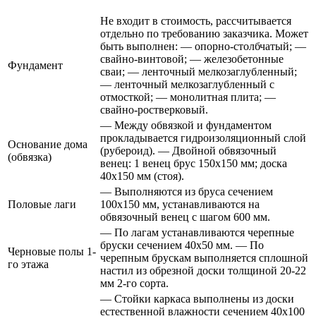
Не входит в стоимость, рассчитывается
отдельно по требованию заказчика. Может
быть выполнен: — опорно-столбчатый; —
свайно-винтовой; — железобетонные
Фундамент
сваи; — ленточный мелкозаглубленный;
— ленточный мелкозаглубленный с
отмосткой; — монолитная плита; —
свайно-ростверковый.
— Между обвязкой и фундаментом
прокладывается гидроизоляционный слой
Основание дома
(рубероид). — Двойной обвязочный
(обвязка)
венец: 1 венец брус 150х150 мм; доска
40х150 мм (стоя).
— Выполняются из бруса сечением
Половые лаги
100х150 мм, устанавливаются на
обвязочный венец с шагом 600 мм.
— По лагам устанавливаются черепные
бруски сечением 40х50 мм. — По
Черновые полы 1-
черепным брускам выполняется сплошной
го этажа
настил из обрезной доски толщиной 20-22
мм 2-го сорта.
— Стойки каркаса выполнены из доски
естественной влажности сечением 40х100