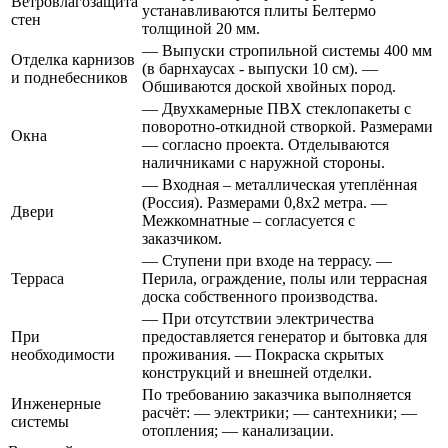
Ветровлагозащита
устанавливаются плиты Белтермо
стен
толщиной 20 мм.
— Выпуски стропильной системы 400 мм
Отделка карнизов
(в барнхаусах - выпуски 10 см). —
и поднебесников
Обшиваются доской хвойных пород.
— Двухкамерные ПВХ стеклопакеты с
поворотно-откидной створкой. Размерами
Окна
— согласно проекта. Отделываются
наличниками с наружной стороны.
— Входная – металлическая утеплённая
(Россия). Размерами 0,8х2 метра. —
Двери
Межкомнатные – согласуется с
заказчиком.
— Ступени при входе на террасу. —
Терраса
Перила, ограждение, полы или террасная
доска собственного производства.
— При отсутствии электричества
При
предоставляется генератор и бытовка для
необходимости
проживания. — Покраска скрытых
конструкций и внешней отделки.
По требованию заказчика выполняется
Инженерные
расчёт: — электрики; — сантехники; —
системы
отопления; — канализации.