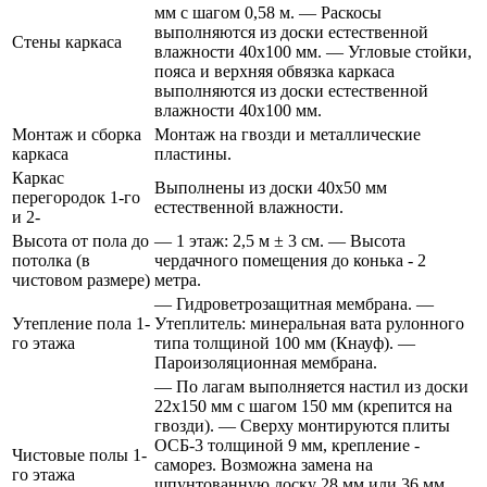
мм с шагом 0,58 м. — Раскосы
выполняются из доски естественной
Стены каркаса
влажности 40х100 мм. — Угловые стойки,
пояса и верхняя обвязка каркаса
выполняются из доски естественной
влажности 40х100 мм.
Монтаж и сборка
Монтаж на гвозди и металлические
каркаса
пластины.
Каркас
Выполнены из доски 40х50 мм
перегородок 1-го
естественной влажности.
и 2-
Высота от пола до
— 1 этаж: 2,5 м ± 3 см. — Высота
потолка (в
чердачного помещения до конька - 2
чистовом размере)
метра.
— Гидроветрозащитная мембрана. —
Утепление пола 1-
Утеплитель: минеральная вата рулонного
го этажа
типа толщиной 100 мм (Кнауф). —
Пароизоляционная мембрана.
— По лагам выполняется настил из доски
22х150 мм с шагом 150 мм (крепится на
гвозди). — Сверху монтируются плиты
ОСБ-3 толщиной 9 мм, крепление -
Чистовые полы 1-
саморез. Возможна замена на
го этажа
шпунтованную доску 28 мм или 36 мм