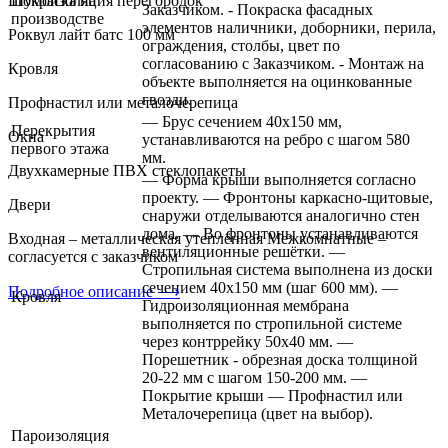
Шумоизоляция перегородок
Покраска на
Заказчиком. - Покраска фасадных
производстве
элементов наличники, доборники, перила,
Роквул лайт батс 100 мм
ограждения, столбы, цвет по
согласованию с Заказчиком. - Монтаж на
Кровля
объекте выполняется на оцинкованные
гвозди.
Профнастил или металочерепица
— Брус сечением 40х150 мм,
Перекрытия
Окна
устанавливаются на ребро с шагом 580
первого этажа
мм.
Двухкамерные ПВХ стеклопакеты
— Форма крыши выполняется согласно
проекту. — Фронтоны каркасно-щитовые,
Двери
снаружи отделываются аналогично стен
дома. — Во фронтоны устанавливаются
Входная – металлическая утеплённая Межкомнатные –
вентиляционные решётки. —
согласуется с заказчиком
Стропильная система выполнена из доски
сечением 40х150 мм (шаг 600 мм). —
Подробное описание ⟶
Кровля
Гидроизоляционная мембрана
выполняется по стропильной системе
через контррейку 50х40 мм. —
Порешетник - обрезная доска толщиной
20-22 мм с шагом 150-200 мм. —
Покрытие крыши — Профнастил или
Металочерепица (цвет на выбор).
Пароизоляция