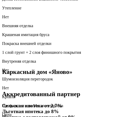
Утепление
Нет
Внешняя отделка
Крашеная имитация бруса
Покраска внешней отделки
1 слой грунт + 2 слоя финишного покрытия
Внутреняя отделка
Нет
Каркасный дом «Яново»
Шумоизоляция перегородок
Нет
Аккредитованный партнер
Кровля
Сельская ипотека от 2,7%
Профнастил или Металочерепица
Льготная ипотека до 8%
Окна