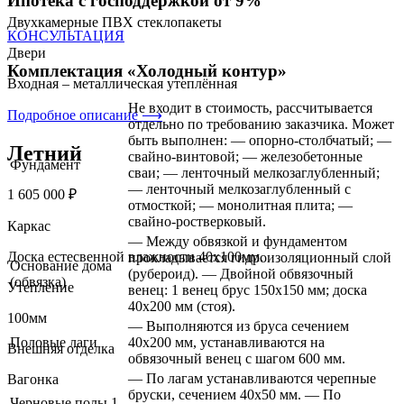
Ипотека с господдержкой от 9%
Двухкамерные ПВХ стеклопакеты
КОНСУЛЬТАЦИЯ
Двери
Комплектация «Холодный контур»
Входная – металлическая утеплённая
Не входит в стоимость, рассчитывается
Подробное описание ⟶
отдельно по требованию заказчика. Может
быть выполнен: — опорно-столбчатый; —
Летний
свайно-винтовой; — железобетонные
Фундамент
сваи; — ленточный мелкозаглубленный;
— ленточный мелкозаглубленный с
1 605 000 ₽
отмосткой; — монолитная плита; —
свайно-ростверковый.
Каркас
— Между обвязкой и фундаментом
Доска естесвенной влажности 40x100мм.
прокладывается гидроизоляционный слой
Основание дома
(рубероид). — Двойной обвязочный
(обвязка)
Утепление
венец: 1 венец брус 150х150 мм; доска
40х200 мм (стоя).
100мм
— Выполняются из бруса сечением
Половые лаги
40х200 мм, устанавливаются на
Внешняя отделка
обвязочный венец с шагом 600 мм.
— По лагам устанавливаются черепные
Вагонка
бруски, сечением 40х50 мм. — По
Черновые полы 1-