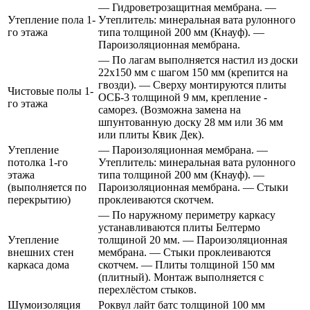
— Гидроветрозащитная мембрана. —
Утепление пола 1-
Утеплитель: минеральная вата рулонного
го этажа
типа толщиной 200 мм (Кнауф). —
Пароизоляционная мембрана.
— По лагам выполняется настил из доски
22х150 мм с шагом 150 мм (крепится на
гвозди). — Сверху монтируются плиты
Чистовые полы 1-
ОСБ-3 толщиной 9 мм, крепление -
го этажа
саморез. (Возможна замена на
шпунтованную доску 28 мм или 36 мм
или плиты Квик Дек).
Утепление
— Пароизоляционная мембрана. —
потолка 1-го
Утеплитель: минеральная вата рулонного
этажа
типа толщиной 200 мм (Кнауф). —
(выполняется по
Пароизоляционная мембрана. — Стыки
перекрытию)
проклеиваются скотчем.
— По наружному периметру каркасу
устанавливаются плиты Белтермо
Утепление
толщиной 20 мм. — Пароизоляционная
внешних стен
мембрана. — Стыки проклеиваются
каркаса дома
скотчем. — Плиты толщиной 150 мм
(плитный). Монтаж выполняется с
перехлёстом стыков.
Шумоизоляция
Роквул лайт батс толщиной 100 мм