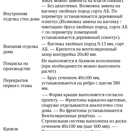
зонах можно заменить на влагостойкий).
— Без шпатлевки. Возможна замена на
вагонку хвойных пород сорта АБ. По
Внутренняя
периметру устанавливается деревянный
отделка стен дома
плинтус.(Возможна замена на вагонку /
имитацию бруса хвойных пород, сорта АБ
+ по периметру помещений
устанавливается деревянный плинтус).
— Вагонка хвойных пород 9-13 мм, сорт
Внешняя отделка
АБ. — Крепится на вентиляционный
дома
зазор контррейка 20х40 мм.
Не выполняется в базовом исполнении
Покраска на
(при необходимости можно выполнить
производстве
расчёт)
— Брус сечением 40х100 мм,
Перекрытия
устанавливаются на ребро с шагом 580
первого этажа
мм.
—- Форма крыши выполняется согласно
проекту. — Фронтоны каркасно-щитовые,
снаружи отделываются аналогично стен
дома. — Во фронтоны устанавливаются
Вентиляционные решётки. —
Стропильная система выполнена из доски
сечением 40х100 мм (шаг 600 мм). —
Кровля