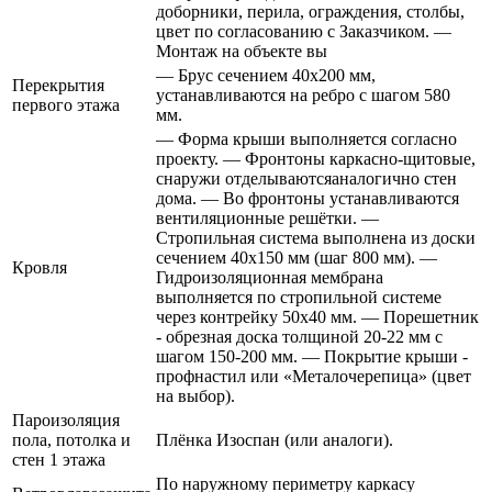
доборники, перила, ограждения, столбы,
цвет по согласованию с Заказчиком. —
Монтаж на объекте вы
— Брус сечением 40х200 мм,
Перекрытия
устанавливаются на ребро с шагом 580
первого этажа
мм.
— Форма крыши выполняется согласно
проекту. — Фронтоны каркасно-щитовые,
снаружи отделываютсяаналогично стен
дома. — Во фронтоны устанавливаются
вентиляционные решётки. —
Стропильная система выполнена из доски
сечением 40х150 мм (шаг 800 мм). —
Кровля
Гидроизоляционная мембрана
выполняется по стропильной системе
через контрейку 50х40 мм. — Порешетник
- обрезная доска толщиной 20-22 мм с
шагом 150-200 мм. — Покрытие крыши -
профнастил или «Металочерепица» (цвет
на выбор).
Пароизоляция
пола, потолка и
Плёнка Изоспан (или аналоги).
стен 1 этажа
По наружному периметру каркасу