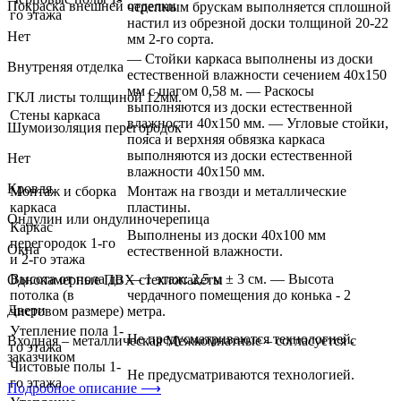
Покраска внешней отделки
черепным брускам выполняется сплошной
го этажа
настил из обрезной доски толщиной 20-22
Нет
мм 2-го сорта.
— Стойки каркаса выполнены из доски
Внутреняя отделка
естественной влажности сечением 40х150
мм с шагом 0,58 м. — Раскосы
ГКЛ листы толщиной 12мм.
выполняются из доски естественной
Стены каркаса
влажности 40х150 мм. — Угловые стойки,
Шумоизоляция перегородок
пояса и верхняя обвязка каркаса
выполняются из доски естественной
Нет
влажности 40х150 мм.
Кровля
Монтаж и сборка
Монтаж на гвозди и металлические
каркаса
пластины.
Ондулин или ондулиночерепица
Каркас
Выполнены из доски 40х100 мм
перегородок 1-го
Окна
естественной влажности.
и 2-го этажа
Высота от пола до
— 1 этаж: 2,5 м ± 3 см. — Высота
Однокамерные ПВХ стеклопакеты
потолка (в
чердачного помещения до конька - 2
Двери
чистовом размере)
метра.
Утепление пола 1-
Не предусматриваются технологией.
Входная – металлическая Межкомнатные – согласуется с
го этажа
заказчиком
Чистовые полы 1-
Не предусматриваются технологией.
го этажа
Подробное описание ⟶