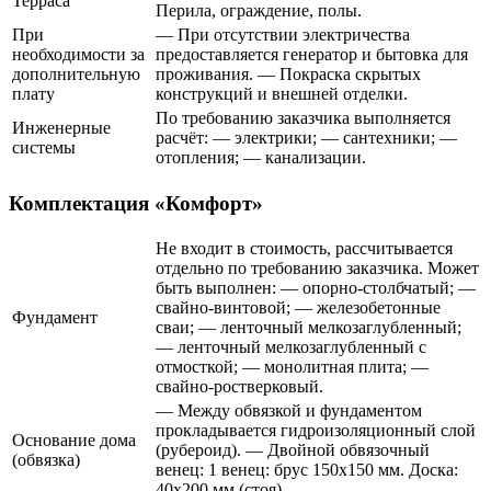
Терраса
Перила, ограждение, полы.
При
— При отсутствии электричества
необходимости за
предоставляется генератор и бытовка для
дополнительную
проживания. — Покраска скрытых
плату
конструкций и внешней отделки.
По требованию заказчика выполняется
Инженерные
расчёт: — электрики; — сантехники; —
системы
отопления; — канализации.
Комплектация «Комфорт»
Не входит в стоимость, рассчитывается
отдельно по требованию заказчика. Может
быть выполнен: — опорно-столбчатый; —
свайно-винтовой; — железобетонные
Фундамент
сваи; — ленточный мелкозаглубленный;
— ленточный мелкозаглубленный с
отмосткой; — монолитная плита; —
свайно-ростверковый.
— Между обвязкой и фундаментом
прокладывается гидроизоляционный слой
Основание дома
(рубероид). — Двойной обвязочный
(обвязка)
венец: 1 венец: брус 150х150 мм. Доска:
40х200 мм (стоя).