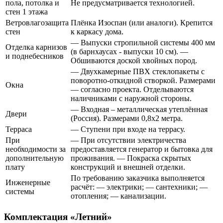
пола, потолка и
Не предусматривается технологией.
стен 1 этажа
Ветровлагозащита
Плёнка Изоспан (или аналоги). Крепится
стен
к каркасу дома.
— Выпуски стропильной системы 400 мм
Отделка карнизов
(в барнхаусах - выпуски 10 см). —
и поднебесников
Обшиваются доской хвойных пород.
— Двухкамерные ПВХ стеклопакеты с
поворотно-откидной створкой. Размерами
Окна
— согласно проекта. Отделываются
наличниками с наружной стороны.
— Входная – металлическая утеплённая
Двери
(Россия). Размерами 0,8х2 метра.
Терраса
— Ступени при входе на террасу.
При
— При отсутствии электричества
необходимости за
предоставляется генератор и бытовка для
дополнительную
проживания. — Покраска скрытых
плату
конструкций и внешней отделки.
По требованию заказчика выполняется
Инженерные
расчёт: — электрики; — сантехники; —
системы
отопления; — канализации.
Комплектация «Летний»