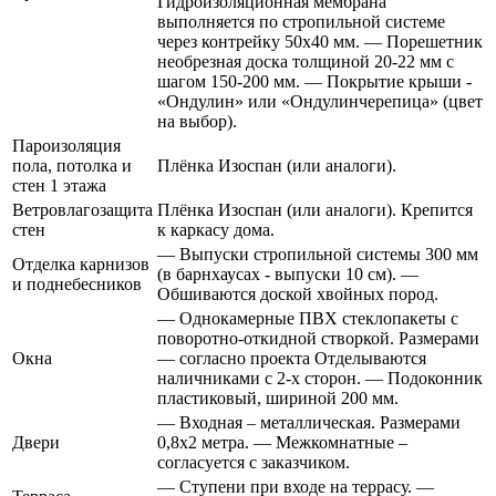
Гидроизоляционная мембрана
выполняется по стропильной системе
через контрейку 50х40 мм. — Порешетник
необрезная доска толщиной 20-22 мм с
шагом 150-200 мм. — Покрытие крыши -
«Ондулин» или «Ондулинчерепица» (цвет
на выбор).
Пароизоляция
пола, потолка и
Плёнка Изоспан (или аналоги).
стен 1 этажа
Ветровлагозащита
Плёнка Изоспан (или аналоги). Крепится
стен
к каркасу дома.
— Выпуски стропильной системы 300 мм
Отделка карнизов
(в барнхаусах - выпуски 10 см). —
и поднебесников
Обшиваются доской хвойных пород.
— Однокамерные ПВХ стеклопакеты с
поворотно-откидной створкой. Размерами
Окна
— согласно проекта Отделываются
наличниками с 2-х сторон. — Подоконник
пластиковый, шириной 200 мм.
— Входная – металлическая. Размерами
Двери
0,8х2 метра. — Межкомнатные –
согласуется с заказчиком.
— Ступени при входе на террасу. —