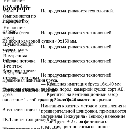
Утепление
потолка 1-го
Комфорт
этажа
Не предусматриваются технологией.
(выполняется по
2 639 000 ₽
перекрытию)
Утепление
Каркас
каркаса (стен
Не предусматривается технологией.
дома)
Из доски камерной сушки 40х150 мм.
Шумоизоляция
Не предусматривается технологией.
перегородок
Утепление
Внутренняя
150 мм.
отделка потолка
Не предусматривается технологией.
1-го этаж
Внешняя отделка
Внутренняя
Не предусматривается технологией.
отделка стен дома
Крашенная имитация бруса.
— Крашеная имитация бруса 16х140 мм
Внешняя отделка
хвойных пород, камерной сушки сорт АБ.
Покраска внешней отделки
дома
— Крепится на вентиляционный зазор
контррейка 20х40 мм.
нанесение 1 слой грунт + 2 слоя финишного покрытия.
Имитация красится методом распыления и
Внутреняя отделка
предварительной шлифовки, применяются
материалы Тиккурила / Текнос) нанесение
ГКЛ листы толщиной 9 мм
1 слой грунт + 2 слоя финишного
покрытия, цвет по согласованию с