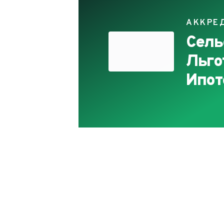
АККРЕ
Сель
Льго
Ипот