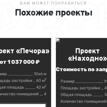
ПУЛЯР
ВАМ МОЖЕТ ПОНРАВИТЬСЯ
Похожие проекты
оект «Печора»
Проект
«Находно»
от 1 037 000 ₽
Стоимость по зап
мер
10x6 м
2
щадь застройки
60 м
Размер
9
2
щая площадь
42 м
Площадь застройки
4
ичество помещений
4
Общая площадь
3
Количество помещений