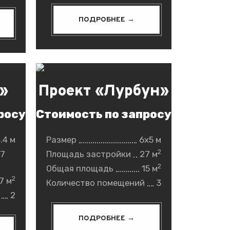
ПОДРОБНЕЕ →
»
Проект «Лурбун»
росу
Стоимость по запросу
.4 м
Размер
6x5 м
2
.7
Площадь застройки
27 м
2
Общая площадь
15 м
2
.7 м
Количество помещений
3
2
ПОДРОБНЕЕ →