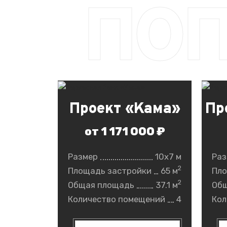
ПО
Проект «Кама»
Пр
от 1 171 000 ₽
Размер
10x7 м
Раз
2
Площадь застройки
65 м
Пло
2
Общая площадь
37.1 м
Об
Количество помещений
4
Кол