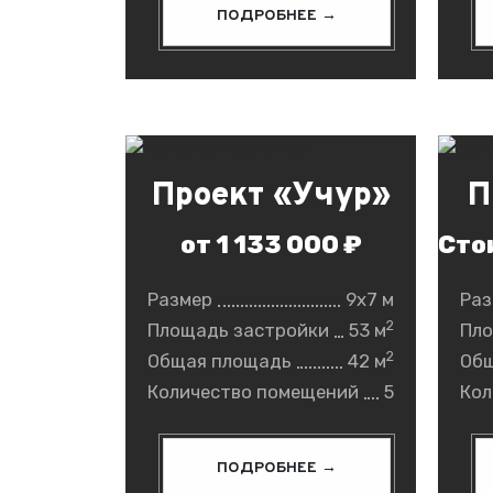
ПОДРОБНЕЕ →
Проект «Учур»
П
от 1 133 000 ₽
Сто
Размер
9x7 м
Раз
2
Площадь застройки
53 м
Пло
2
Общая площадь
42 м
Об
Количество помещений
5
Кол
ПОДРОБНЕЕ →