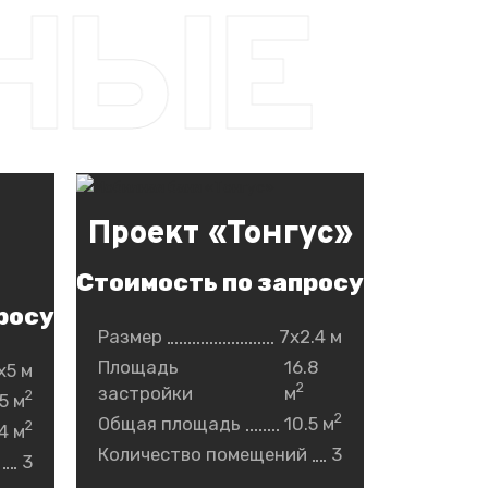
НЫЕ
Проект «Тонгус»
Стоимость по запросу
росу
Размер
7x2.4 м
Площадь
16.8
x5 м
2
застройки
м
2
5 м
2
Общая площадь
10.5 м
2
4 м
Количество помещений
3
3