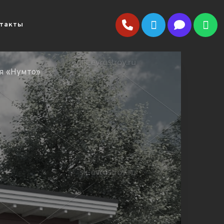
такты
ня «Нумто»