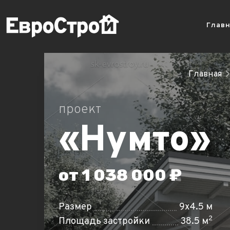
Глав
Главная
проект
«Нумто»
от 1 038 000 ₽
Размер
9x4.5 м
2
Площадь застройки
38.5 м