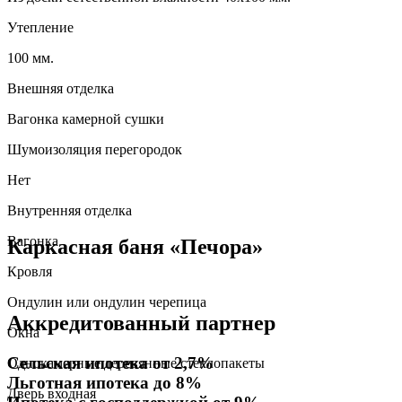
Утепление
100 мм.
Внешняя отделка
Вагонка камерной сушки
Шумоизоляция перегородок
Нет
Внутренняя отделка
Вагонка
Каркасная баня «Печора»
Кровля
Ондулин или ондулин черепица
Аккредитованный партнер
Окна
Сельская ипотека от 2,7%
Однокамерные деревянные стеклопакеты
Льготная ипотека до 8%
Дверь входная