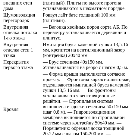
внешних стен
(плитный). Плиты по высоте прогона
дома
устанавливаются в шахматном порядке.
Шумоизоляция
Роквул лайт батс толщиной 100 мм
перегородок
(плитный).
Внутренняя
— Вагонка хвойных пород сорта АБ. По
отделка потолка
периметру устанавливается деревянный
1-го этажа
плинтус.
Внутренняя
Имитация бруса камерной сушки 13,5-16
отделка стен 1
мм, крепится на вентиляционный зазор
этажа
(контрейка) 20х40 мм.
Перекрытия
— Брус сечением 40х150 мм.
первого этажа
Устанавливаются на ребро с шагом 0,5 м.
— Форма крыши выполняется согласно
проекту. — Фронтоны каркасно-щитовые,
отделываются имитацией бруса камерной
сушки 13,5-16 мм. — Во фронтоны
устанавливаются вентиляционные
решётки. — Стропильная система
выполнена из доски сечением 50х150 мм
Кровля
(шаг 0,8 м). — Гидроизоляционная
мембрана выполняется по стропильной
системе через контрейку 50х40 мм. —
Порешетник: обрезная доска толщиной
20-22 мм с шагом 150-200 мм. —