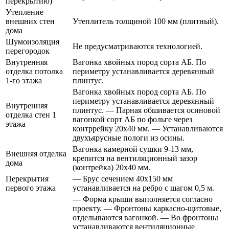
перекрытию)
Утепление
внешних стен
Утеплитель толщиной 100 мм (плитный).
дома
Шумоизоляция
Не предусматриваются технологией.
перегородок
Внутренняя
Вагонка хвойных пород сорта АБ. По
отделка потолка
периметру устанавливается деревянный
1-го этажа
плинтус.
Вагонка хвойных пород сорта АБ. По
периметру устанавливается деревянный
Внутренняя
плинтус. — Парная обшивается осиновой
отделка стен 1
вагонкой сорт АБ по фольге через
этажа
контррейку 20х40 мм. — Устанавливаются
двухъярусные пологи из осины.
Вагонка камерной сушки 9-13 мм,
Внешняя отделка
крепится на вентиляционный зазор
дома
(контрейка) 20х40 мм.
Перекрытия
— Брус сечением 40х150 мм
первого этажа
устанавливается на ребро с шагом 0,5 м.
— Форма крыши выполняется согласно
проекту. — Фронтоны каркасно-щитовые,
отделываются вагонкой. — Во фронтоны
устанавливаются вентиляционные