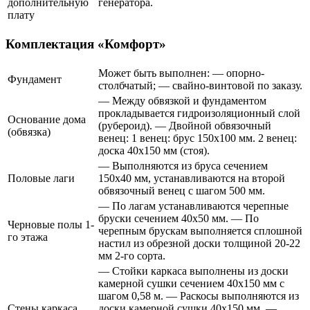
дополнительную
генератора.
плату
Комплектация «Комфорт»
Может быть выполнен: — опорно-
Фундамент
столбчатый; — свайно-винтовой по заказу.
— Между обвязкой и фундаментом
прокладывается гидроизоляционный слой
Основание дома
(рубероид). — Двойной обвязочный
(обвязка)
венец: 1 венец: брус 150х100 мм. 2 венец:
доска 40х150 мм (стоя).
— Выполняются из бруса сечением
Половые лаги
150х40 мм, устанавливаются на второй
обвязочный венец с шагом 500 мм.
— По лагам устанавливаются черепные
бруски сечением 40х50 мм. — По
Черновые полы 1-
черепным брускам выполняется сплошной
го этажа
настил из обрезной доски толщиной 20-22
мм 2-го сорта.
— Стойки каркаса выполнены из доски
камерной сушки сечением 40х150 мм с
шагом 0,58 м. — Раскосы выполняются из
Стены каркаса
доски камерной сушки 40х150 мм. —