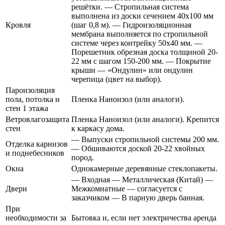
решётки. — Стропильная система
выполнена из доски сечением 40х100 мм
Кровля
(шаг 0,8 м). — Гидроизоляционная
мембрана выполняется по стропильной
системе через контрейку 50х40 мм. —
Порешетник обрезная доска толщиной 20-
22 мм с шагом 150-200 мм. — Покрытие
крыши — «Ондулин» или ондулин
черепица (цвет на выбор).
Пароизоляция
пола, потолка и
Пленка Наноизол (или аналоги).
стен 1 этажа
Ветровлагозащита
Пленка Наноизол (или аналоги). Крепится
стен
к каркасу дома.
— Выпуски стропильной системы 200 мм.
Отделка карнизов
— Обшиваются доской 20-22 хвойных
и поднебесников
пород.
Окна
Однокамерные деревянные стеклопакеты.
— Входная — Металлическая (Китай) —
Двери
Межкомнатные — согласуется с
заказчиком — В парную дверь банная.
При
необходимости за
Бытовка и, если нет электричества аренда