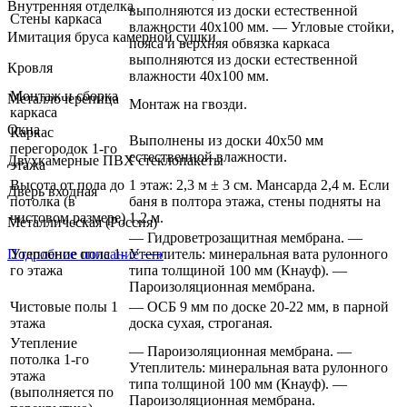
Внутренняя отделка
выполняются из доски естественной
Стены каркаса
влажности 40х100 мм. — Угловые стойки,
Имитация бруса камерной сушки
пояса и верхняя обвязка каркаса
выполняются из доски естественной
Кровля
влажности 40х100 мм.
Монтаж и сборка
Металлочерепица
Монтаж на гвозди.
каркаса
Окна
Каркас
Выполнены из доски 40х50 мм
перегородок 1-го
естественной влажности.
Двухкамерные ПВХ стеклопакеты
этажа
Высота от пола до
1 этаж: 2,3 м ± 3 см. Мансарда 2,4 м. Если
Дверь входная
потолка (в
баня в полтора этажа, стены подняты на
чистовом размере)
1,2 м.
Металлическая (Россия)
— Гидроветрозащитная мембрана. —
Подробное описание ⟶
Утепление пола 1-
Утеплитель: минеральная вата рулонного
го этажа
типа толщиной 100 мм (Кнауф). —
Пароизоляционная мембрана.
Чистовые полы 1
— ОСБ 9 мм по доске 20-22 мм, в парной
этажа
доска сухая, строганая.
Утепление
— Пароизоляционная мембрана. —
потолка 1-го
Утеплитель: минеральная вата рулонного
этажа
типа толщиной 100 мм (Кнауф). —
(выполняется по
Пароизоляционная мембрана.