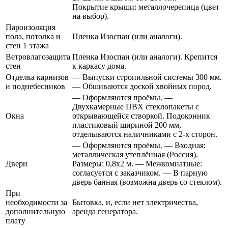
Покрытие крыши: металлочерепица (цвет
на выбор).
Пароизоляция
пола, потолка и
Пленка Изоспан (или аналоги).
стен 1 этажа
Ветровлагозащита
Пленка Изоспан (или аналоги). Крепится
стен
к каркасу дома.
Отделка карнизов
— Выпуски стропильной системы 300 мм.
и поднебесников
— Обшиваются доской хвойных пород.
— Оформляются проёмы. —
Двухкамерные ПВХ стеклопакеты с
Окна
открывающейся створкой. Подоконник
пластиковый шириной 200 мм,
отделываются наличниками с 2-х сторон.
— Оформляются проёмы. — Входная:
металлическая утеплённая (Россия).
Двери
Размеры: 0,8х2 м. — Межкомнатные:
согласуется с заказчиком. — В парную
дверь банная (возможна дверь со стеклом).
При
необходимости за
Бытовка, и, если нет электричества,
дополнительную
аренда генератора.
плату