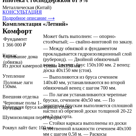
Ипотека с господдержкой от 9%
Металлическая (Китай)
КОНСУЛЬТАЦИЯ
Подробное описание ⟶
Комплектация «Летний»
Комфорт
Может быть выполнен: — опорно-
Фундамент
столбчатый; — свайно-винтовой по заказу.
1 366 000 ₽
— Между обвязкой и фундаментом
прокладывается гидроизоляционный слой
Каркас
Основание дома
(рубероид). — Двойной обвязочный
(обвязка)
венец. 1 венец: брус 150х100 мм. 2 венец:
Из доски камерной сушки 40х150 мм
доска 40х150 мм (стоя).
Утепление
— Выполняются из бруса сечением
Половые лаги
140х40 мм, устанавливаются во второй
150мм.
обвязочный венец с шагом 700 мм.
— По лагам устанавливаются черепные
Внешняя отделка
бруски, сечением 40х50 мм. — По
Черновые полы 1-
черепным брускам выполняется сплошной
Имитация бруса камерной сушки
го этажа
настил из обрезной доски толщиной 20-22
мм 2-го сорта.
Шумоизоляция перегородок
— Стойки каркаса выполнены из доски
Роквул лайт батс 100 мм.
естественной влажности сечением 40х100
мм с шагом 0,58 м. — Раскосы