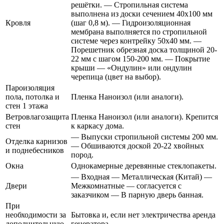
решётки. — Стропильная система
выполнена из доски сечением 40х100 мм
Кровля
(шаг 0,8 м). — Гидроизоляционная
мембрана выполняется по стропильной
системе через контрейку 50х40 мм. —
Порешетник обрезная доска толщиной 20-
22 мм с шагом 150-200 мм. — Покрытие
крыши — «Ондулин» или ондулин
черепица (цвет на выбор).
Пароизоляция
пола, потолка и
Пленка Наноизол (или аналоги).
стен 1 этажа
Ветровлагозащита
Пленка Наноизол (или аналоги). Крепится
стен
к каркасу дома.
— Выпуски стропильной системы 200 мм.
Отделка карнизов
— Обшиваются доской 20-22 хвойных
и поднебесников
пород.
Окна
Однокамерные деревянные стеклопакеты.
— Входная — Металлическая (Китай) —
Двери
Межкомнатные — согласуется с
заказчиком — В парную дверь банная.
При
необходимости за
Бытовка и, если нет электричества аренда
дополнительную
генератора.