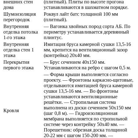
внешних стен
(плитный). Плиты по высоте прогона
дома
устанавливаются в шахматном порядке.
Шумоизоляция
Роквул лайт батс толщиной 100 мм
перегородок
(плитный).
Внутренняя
— Вагонка хвойных пород сорта АБ. По
отделка потолка
периметру устанавливается деревянный
1-го этажа
плинтус.
Внутренняя
Имитация бруса камерной сушки 13,5-16
отделка стен 1
мм, крепится на вентиляционный зазор
этажа
(контрейка) 20х40 мм.
Перекрытия
— Брус сечением 40х150 мм.
первого этажа
Устанавливаются на ребро с шагом 0,5 м.
— Форма крыши выполняется согласно
проекту. — Фронтоны каркасно-щитовые,
отделываются имитацией бруса камерной
сушки 13,5-16 мм. — Во фронтоны
устанавливаются вентиляционные
решётки. — Стропильная система
выполнена из доски сечением 50х150 мм
Кровля
(шаг 0,8 м). — Гидроизоляционная
мембрана выполняется по стропильной
системе через контрейку 50х40 мм. —
Порешетник: обрезная доска толщиной
20-22 мм с шагом 150-200 мм. —