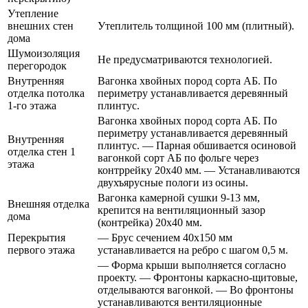
Утепление
внешних стен
Утеплитель толщиной 100 мм (плитный).
дома
Шумоизоляция
Не предусматриваются технологией.
перегородок
Внутренняя
Вагонка хвойных пород сорта АБ. По
отделка потолка
периметру устанавливается деревянный
1-го этажа
плинтус.
Вагонка хвойных пород сорта АБ. По
периметру устанавливается деревянный
Внутренняя
плинтус. — Парная обшивается осиновой
отделка стен 1
вагонкой сорт АБ по фольге через
этажа
контррейку 20х40 мм. — Устанавливаются
двухъярусные пологи из осины.
Вагонка камерной сушки 9-13 мм,
Внешняя отделка
крепится на вентиляционный зазор
дома
(контрейка) 20х40 мм.
Перекрытия
— Брус сечением 40х150 мм
первого этажа
устанавливается на ребро с шагом 0,5 м.
— Форма крыши выполняется согласно
проекту. — Фронтоны каркасно-щитовые,
отделываются вагонкой. — Во фронтоны
устанавливаются вентиляционные