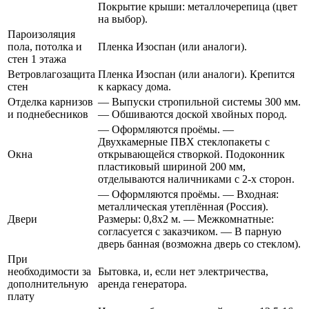
Покрытие крыши: металлочерепица (цвет
на выбор).
Пароизоляция
пола, потолка и
Пленка Изоспан (или аналоги).
стен 1 этажа
Ветровлагозащита
Пленка Изоспан (или аналоги). Крепится
стен
к каркасу дома.
Отделка карнизов
— Выпуски стропильной системы 300 мм.
и поднебесников
— Обшиваются доской хвойных пород.
— Оформляются проёмы. —
Двухкамерные ПВХ стеклопакеты с
Окна
открывающейся створкой. Подоконник
пластиковый шириной 200 мм,
отделываются наличниками с 2-х сторон.
— Оформляются проёмы. — Входная:
металлическая утеплённая (Россия).
Двери
Размеры: 0,8х2 м. — Межкомнатные:
согласуется с заказчиком. — В парную
дверь банная (возможна дверь со стеклом).
При
необходимости за
Бытовка, и, если нет электричества,
дополнительную
аренда генератора.
плату