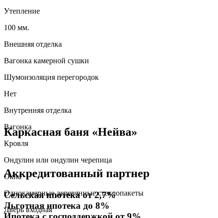
Утепление
100 мм.
Внешняя отделка
Вагонка камерной сушки
Шумоизоляция перегородок
Нет
Внутренняя отделка
Вагонка
Каркасная баня «Нейва»
Кровля
Ондулин или ондулин черепица
Аккредитованный партнер
Окна
Однокамерные деревянные стеклопакеты
Сельская ипотека от 2,7%
Льготная ипотека до 8%
Дверь входная
Ипотека с господдержкой от 9%