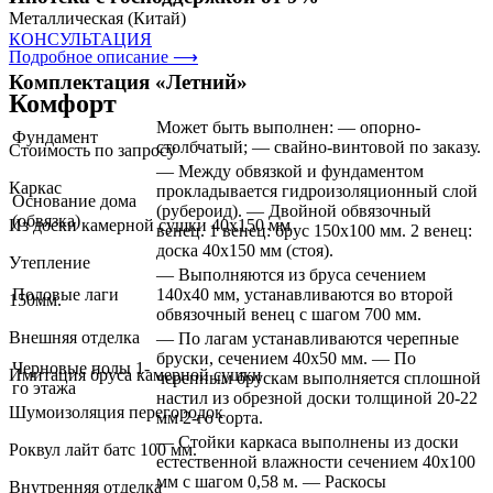
Металлическая (Китай)
КОНСУЛЬТАЦИЯ
Подробное описание ⟶
Комплектация «Летний»
Комфорт
Может быть выполнен: — опорно-
Фундамент
столбчатый; — свайно-винтовой по заказу.
Стоимость по запросу
— Между обвязкой и фундаментом
Каркас
прокладывается гидроизоляционный слой
Основание дома
(рубероид). — Двойной обвязочный
(обвязка)
Из доски камерной сушки 40х150 мм
венец. 1 венец: брус 150х100 мм. 2 венец:
доска 40х150 мм (стоя).
Утепление
— Выполняются из бруса сечением
Половые лаги
140х40 мм, устанавливаются во второй
150мм.
обвязочный венец с шагом 700 мм.
Внешняя отделка
— По лагам устанавливаются черепные
бруски, сечением 40х50 мм. — По
Черновые полы 1-
Имитация бруса камерной сушки
черепным брускам выполняется сплошной
го этажа
настил из обрезной доски толщиной 20-22
Шумоизоляция перегородок
мм 2-го сорта.
— Стойки каркаса выполнены из доски
Роквул лайт батс 100 мм.
естественной влажности сечением 40х100
мм с шагом 0,58 м. — Раскосы
Внутренняя отделка