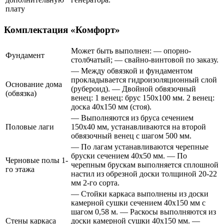
плату
Комплектация «Комфорт»
Может быть выполнен: — опорно-
Фундамент
столбчатый; — свайно-винтовой по заказу.
— Между обвязкой и фундаментом
прокладывается гидроизоляционный слой
Основание дома
(рубероид). — Двойной обвязочный
(обвязка)
венец: 1 венец: брус 150х100 мм. 2 венец:
доска 40х150 мм (стоя).
— Выполняются из бруса сечением
Половые лаги
150х40 мм, устанавливаются на второй
обвязочный венец с шагом 500 мм.
— По лагам устанавливаются черепные
бруски сечением 40х50 мм. — По
Черновые полы 1-
черепным брускам выполняется сплошной
го этажа
настил из обрезной доски толщиной 20-22
мм 2-го сорта.
— Стойки каркаса выполнены из доски
камерной сушки сечением 40х150 мм с
шагом 0,58 м. — Раскосы выполняются из
Стены каркаса
доски камерной сушки 40х150 мм. —