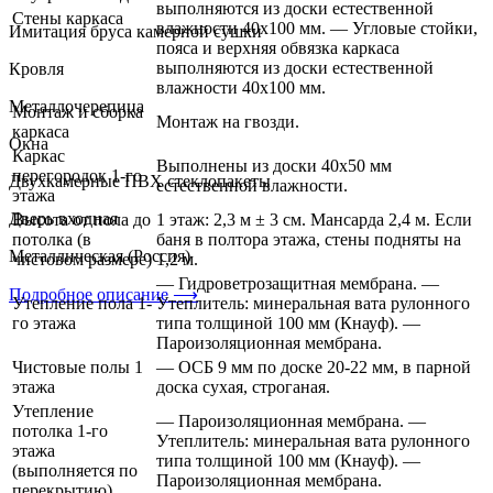
выполняются из доски естественной
Стены каркаса
влажности 40х100 мм. — Угловые стойки,
Имитация бруса камерной сушки
пояса и верхняя обвязка каркаса
выполняются из доски естественной
Кровля
влажности 40х100 мм.
Металлочерепица
Монтаж и сборка
Монтаж на гвозди.
каркаса
Окна
Каркас
Выполнены из доски 40х50 мм
перегородок 1-го
Двухкамерные ПВХ стеклопакеты
естественной влажности.
этажа
Дверь входная
Высота от пола до
1 этаж: 2,3 м ± 3 см. Мансарда 2,4 м. Если
потолка (в
баня в полтора этажа, стены подняты на
Металлическая (Россия)
чистовом размере)
1,2 м.
— Гидроветрозащитная мембрана. —
Подробное описание ⟶
Утепление пола 1-
Утеплитель: минеральная вата рулонного
го этажа
типа толщиной 100 мм (Кнауф). —
Пароизоляционная мембрана.
Чистовые полы 1
— ОСБ 9 мм по доске 20-22 мм, в парной
этажа
доска сухая, строганая.
Утепление
— Пароизоляционная мембрана. —
потолка 1-го
Утеплитель: минеральная вата рулонного
этажа
типа толщиной 100 мм (Кнауф). —
(выполняется по
Пароизоляционная мембрана.
перекрытию)